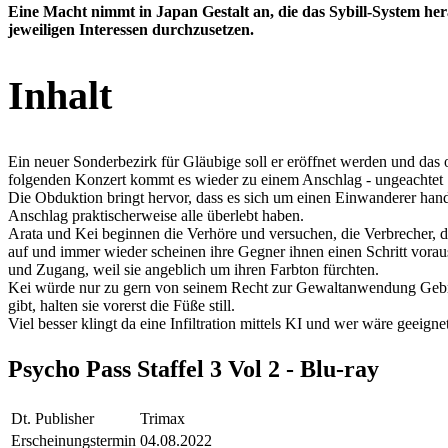
Eine Macht nimmt in Japan Gestalt an, die das Sybill-System he
jeweiligen Interessen durchzusetzen.
Inhalt
Ein neuer Sonderbezirk für Gläubige soll er eröffnet werden und da
folgenden Konzert kommt es wieder zu einem Anschlag - ungeachtet S
Die Obduktion bringt hervor, dass es sich um einen Einwanderer handel
Anschlag praktischerweise alle überlebt haben.
Arata und Kei beginnen die Verhöre und versuchen, die Verbrecher, d
auf und immer wieder scheinen ihre Gegner ihnen einen Schritt vora
und Zugang, weil sie angeblich um ihren Farbton fürchten.
Kei würde nur zu gern von seinem Recht zur Gewaltanwendung Gebra
gibt, halten sie vorerst die Füße still.
Viel besser klingt da eine Infiltration mittels KI und wer wäre geeign
Psycho Pass Staffel 3 Vol 2 - Blu-ray
Dt. Publisher
Trimax
Erscheinungstermin
04.08.2022