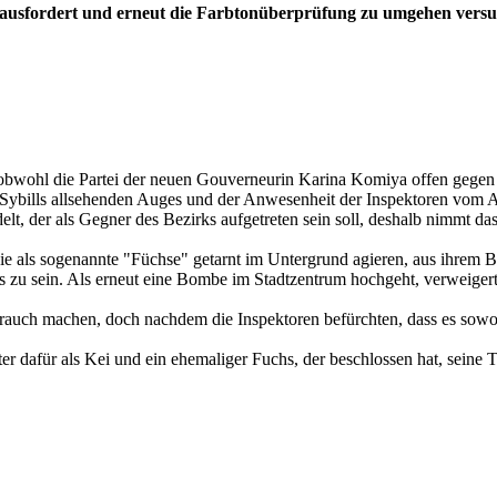
rausfordert und erneut die Farbtonüberprüfung zu umgehen versuc
s obwohl die Partei der neuen Gouverneurin Karina Komiya offen gegen 
ybills allsehenden Auges und der Anwesenheit der Inspektoren vom Amt
t, der als Gegner des Bezirks aufgetreten sein soll, deshalb nimmt das A
ie als sogenannte "Füchse" getarnt im Untergrund agieren, aus ihrem B
us zu sein. Als erneut eine Bombe im Stadtzentrum hochgeht, verweige
uch machen, doch nachdem die Inspektoren befürchten, dass es sowo
eter dafür als Kei und ein ehemaliger Fuchs, der beschlossen hat, seine