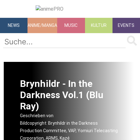
NEWS
ANIME/MANGA
MUSIC
KULTUR
EVENTS
Brynhildr - In the
Darkness Vol.1 (Blu
Ray)
Geschrieben von
Bildcopyright: Brynhildr in the Darkness
Production Committee, VAP, Yomiuri Telecasting
Corporation, ARMS, Kazé