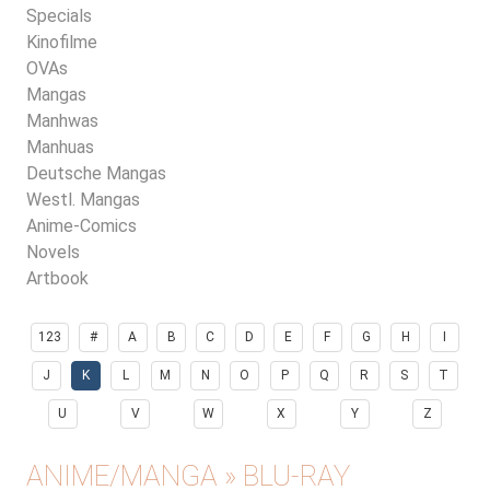
Specials
Kinofilme
OVAs
Mangas
Manhwas
Manhuas
Deutsche Mangas
Westl. Mangas
Anime-Comics
Novels
Artbook
123
#
A
B
C
D
E
F
G
H
I
J
K
L
M
N
O
P
Q
R
S
T
U
V
W
X
Y
Z
ANIME/MANGA » BLU-RAY