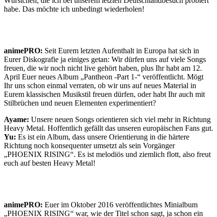
Würstchen, die ich bei unserem letzten Deutschlandbesuch probiert
habe. Das möchte ich unbedingt wiederholen!
animePRO:
Seit Eurem letzten Aufenthalt in Europa hat sich in
Eurer Diskografie ja einiges getan: Wir dürfen uns auf viele Songs
freuen, die wir noch nicht live gehört haben, plus Ihr habt am 12.
April Euer neues Album „Pantheon -Part 1-“ veröffentlicht. Mögt
Ihr uns schon einmal verraten, ob wir uns auf neues Material in
Eurem klassischen Musikstil freuen dürfen, oder habt Ihr auch mit
Stilbrüchen und neuen Elementen experimentiert?
Ayame:
Unsere neuen Songs orientieren sich viel mehr in Richtung
Heavy Metal. Hoffentlich gefällt das unseren europäischen Fans gut.
Yu:
Es ist ein Album, dass unsere Orientierung in die härtere
Richtung noch konsequenter umsetzt als sein Vorgänger
„PHOENIX RISING“. Es ist melodiös und ziemlich flott, also freut
euch auf besten Heavy Metal!
animePRO:
Euer im Oktober 2016 veröffentlichtes Minialbum
„PHOENIX RISING“ war, wie der Titel schon sagt, ja schon ein