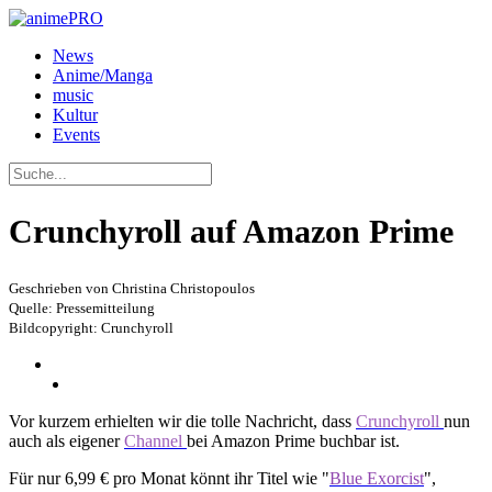
News
Anime/Manga
music
Kultur
Events
Crunchyroll auf Amazon Prime
Geschrieben von Christina Christopoulos
Quelle: Pressemitteilung
Bildcopyright: Crunchyroll
Vor kurzem erhielten wir die tolle Nachricht, dass
Crunchyroll
nun
auch als eigener
Channel
bei Amazon Prime buchbar ist.
Für nur 6,99 € pro Monat könnt ihr Titel wie "
Blue Exorcist
",